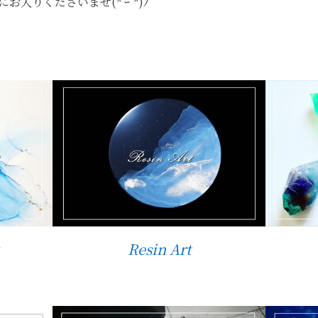
入りくださいませ(*’ｰ’*)ﾉ
Resin Art