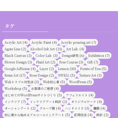
タグ
(4)
(4)
(7)
Acrylic Art
Acrylic Paint
Acrylic pouring art
(2)
(21)
(4)
Agate Line
Alcohol Ink Art
Art Lab.
(2)
(3)
(6)
(7)
Black Canvas
Color Lab.
Design研究
Exhibition
(3)
(2)
(3)
(7)
Flower Design
Fluid Art
Free Course
Gift
(4)
(2)
(10)
(5)
Google AdSense
Layer
Lesson
Points of You
(17)
(2)
(5)
(3)
Resin Art
Rose Design
SWELL
Texture Art
(3)
(5)
(5)
Webトラブル対処法
Web初心者
WordPress
(5)
(4)
Workshop
お客様のご感想
(5)
(4)
はじめてのWordPressサイトづくり
アフェリエイト
(7)
(2)
(4)
インテリア
インテリアアート時計
オリジナルワーク
(2)
(4)
(3)
(4)
オーシャンアート
グループ展
ハンドメイド
個展
(5)
(4)
(2)
初心者から始めるアルコールインクアート
応用技法
時計