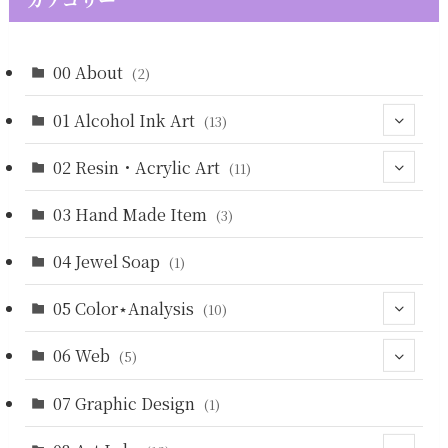
00 About
(2)
01 Alcohol Ink Art
(13)
02 Resin・Acrylic Art
(4)
(11)
(5)
03 Hand Made Item
(3)
(3)
(2)
(3)
04 Jewel Soap
(1)
(3)
05 Color⋆Analysis
(10)
06 Web
(9)
(5)
07 Graphic Design
(4)
(1)
(5)