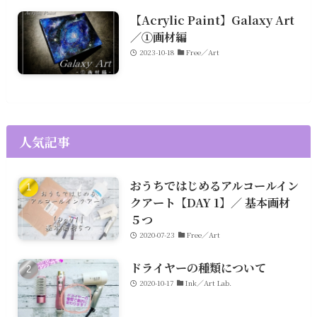
【Acrylic Paint】Galaxy Art
／①画材編
2023-10-18
Free／Art
人気記事
おうちではじめるアルコールイン
クアート【DAY 1】／ 基本画材
５つ
2020-07-23
Free／Art
ドライヤーの種類について
2020-10-17
Ink／Art Lab.