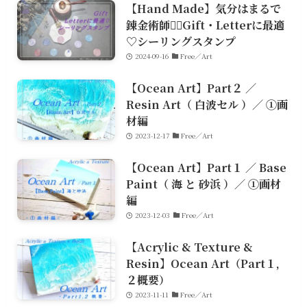
【Hand Made】気分はまるで
錬金術師🧙‍♀️Gift・Letterに最適
♡シーリングスタンプ
2024-09-16
Free／Art
【Ocean Art】Part２ ／
Resin Art（ 白波セル ）／ ①画
材編
2023-12-17
Free／Art
【Ocean Art】Part１ ／ Base
Paint（ 海 と 砂浜 ）／ ①画材
編
2023-12-03
Free／Art
【Acrylic & Texture &
Resin】Ocean Art（Part１,
２概要）
2023-11-11
Free／Art