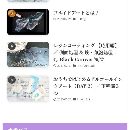
フルイドアートとは？
2020-07-26
10 Blog
レジンコーティング 【応用編】
／ 側面処理 ＆ 埃・気泡処理 ／
𓏲𓈒. Black Canvas ༄𓈒𓇢
2021-02-21
Ink／Art Lab.
おうちではじめるアルコールイン
クアート【DAY 2】／ 下準備３
つ
2020-07-23
Free／Art
カテゴリー