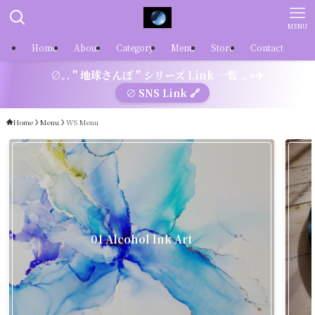
MENU
Home
About
Category
Menu
Store
Contact
∅｡. " 地球さんぽ " シリーズ Link 一覧 .｡⋆✈
∅ SNS Link 🔗
Home
Menu
WS Menu
01 Alcohol Ink Art