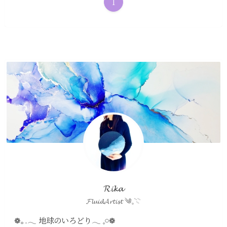
1
𝓡𝓲𝓴𝓪
𝓕𝓵𝓾𝓲𝓭𝓐𝓻𝓽𝓲𝓼𝓽 ༄𓈒𓇢
❁｡.𓂃 地球のいろどり𓂃 𓈒𓏸❁