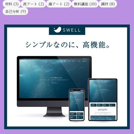
(3)
(2)
(2)
(10)
(8)
材料
波アート
海アート
無料講座
画材
(9)
自己分析