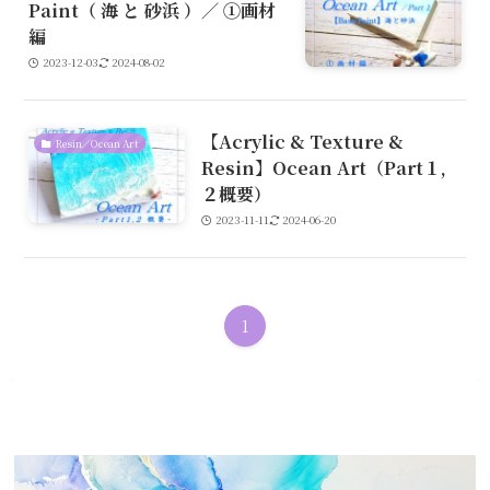
Paint（ 海 と 砂浜 ）／ ①画材
編
2023-12-03
2024-08-02
【Acrylic & Texture &
Resin／Ocean Art
Resin】Ocean Art（Part１,
２概要）
2023-11-11
2024-06-20
1