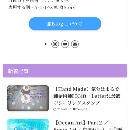
流体力学を解析していた側から
表現する側・Artistへの転身Story
旅Blog .｡⋆*✈∅
新着記事
【Hand Made】気分はまるで
錬金術師🧙‍♀️Gift・Letterに最適
♡シーリングスタンプ
2024-09-16
Free／Art
【Ocean Art】Part２ ／
Resin Art（ 白波セル ）／ ①画