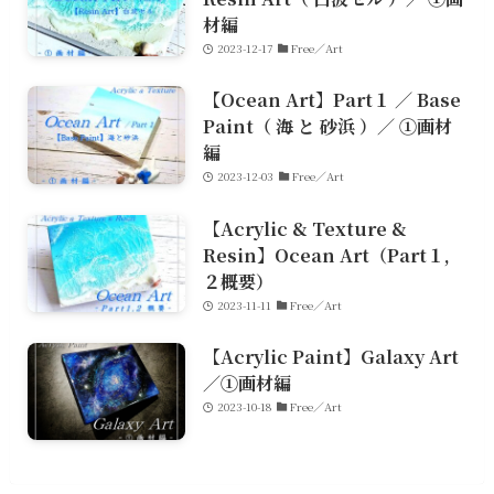
材編
2023-12-17
Free／Art
【Ocean Art】Part１ ／ Base
Paint（ 海 と 砂浜 ）／ ①画材
編
2023-12-03
Free／Art
【Acrylic & Texture &
Resin】Ocean Art（Part１,
２概要）
2023-11-11
Free／Art
【Acrylic Paint】Galaxy Art
／①画材編
2023-10-18
Free／Art