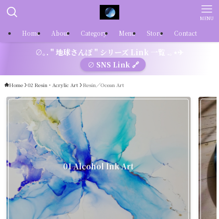
MENU
Home
About
Category
Menu
Store
Contact
∅｡. " 地球さんぽ " シリーズ Link 一覧 .｡⋆✈
∅ SNS Link 🔗
Home
02 Resin・Acrylic Art
Resin／Ocean Art
01 Alcohol Ink Art