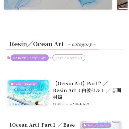
Resin／Ocean Art
– category –
02 Resin・Acrylic Art
Resin／Ocean Art
【Ocean Art】Part２ ／
Resin／Ocean Art
Resin Art（ 白波セル ）／ ①画
材編
2023-12-17
2024-06-29
【Ocean Art】Part１ ／ Base
Resin／Ocean Art