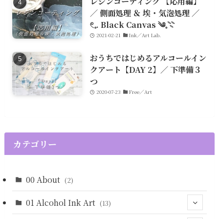
レジンコーティング 【応用編】
／ 側面処理 ＆ 埃・気泡処理 ／
𓏲𓈒. Black Canvas ༄𓈒𓇢
2021-02-21
Ink／Art Lab.
おうちではじめるアルコールイン
クアート【DAY 2】／ 下準備３
つ
2020-07-23
Free／Art
カテゴリー
00 About
(2)
01 Alcohol Ink Art
(13)