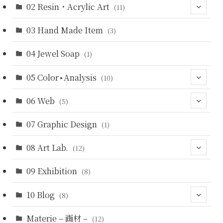
02 Resin・Acrylic Art
(4)
(11)
(5)
03 Hand Made Item
(3)
(3)
(2)
(3)
04 Jewel Soap
(1)
(3)
05 Color⋆Analysis
(10)
06 Web
(9)
(5)
07 Graphic Design
(4)
(1)
(5)
08 Art Lab.
(12)
09 Exhibition
(7)
(8)
(4)
10 Blog
(8)
Materie – 画材 –
(5)
(12)