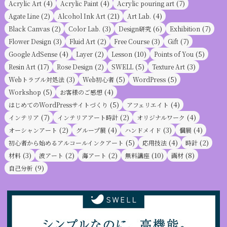
(4)
(4)
(7)
Acrylic Art
Acrylic Paint
Acrylic pouring art
(2)
(21)
(4)
Agate Line
Alcohol Ink Art
Art Lab.
(2)
(3)
(6)
(7)
Black Canvas
Color Lab.
Design研究
Exhibition
(3)
(2)
(3)
(7)
Flower Design
Fluid Art
Free Course
Gift
(4)
(2)
(10)
(5)
Google AdSense
Layer
Lesson
Points of You
(17)
(2)
(5)
(3)
Resin Art
Rose Design
SWELL
Texture Art
(3)
(5)
(5)
Webトラブル対処法
Web初心者
WordPress
(5)
(4)
Workshop
お客様のご感想
(5)
(4)
はじめてのWordPressサイトづくり
アフェリエイト
(7)
(2)
(4)
インテリア
インテリアアート時計
オリジナルワーク
(2)
(4)
(3)
(4)
オーシャンアート
グループ展
ハンドメイド
個展
(5)
(4)
(2)
初心者から始めるアルコールインクアート
応用技法
時計
(3)
(2)
(2)
(10)
(8)
材料
波アート
海アート
無料講座
画材
(9)
自己分析