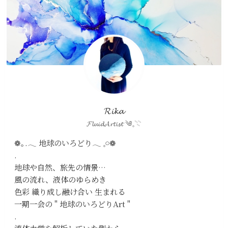
𝓡𝓲𝓴𝓪
𝓕𝓵𝓾𝓲𝓭𝓐𝓻𝓽𝓲𝓼𝓽 ༄𓈒𓇢
❁｡.𓂃 地球のいろどり𓂃 𓈒𓏸❁
.
地球や自然、旅先の情景…
風の流れ、液体のゆらめき
色彩 織り成し融け合い 生まれる
一期一会の " 地球のいろどりArt "
.