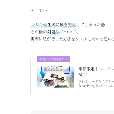
そして…
レジン硬化後に埃を発見
してしまった😱
その後の
対処法
について、
実際に私が行った方法をシェアしたいと思い
あわせて読みたい
季節限定！ワークショップ 
༄𓈒𓇢
ドレスコードを ” ブラ
なArtParty🥂✨