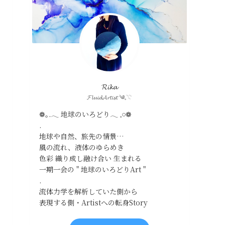
𝓡𝓲𝓴𝓪
𝓕𝓵𝓾𝓲𝓭𝓐𝓻𝓽𝓲𝓼𝓽 ༄𓈒𓇢
❁｡.𓂃 地球のいろどり𓂃 𓈒𓏸❁
.
地球や自然、旅先の情景…
風の流れ、液体のゆらめき
色彩 織り成し融け合い 生まれる
一期一会の " 地球のいろどりArt "
.
流体力学を解析していた側から
表現する側・Artistへの転身Story