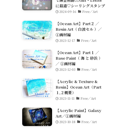
で錬金術師🧙‍♀️Gift・Letter
に最適♡シーリングスタンプ
2024-09-16
Free／Art
【Ocean Art】Part２ ／
Resin Art（ 白波セル ）／
①画材編
2023-12-17
Free／Art
【Ocean Art】Part１ ／
Base Paint（ 海 と 砂浜 ）
／ ①画材編
2023-12-03
Free／Art
【Acrylic & Texture &
Resin】Ocean Art（Part
１,２概要）
2023-11-11
Free／Art
【Acrylic Paint】Galaxy
Art／①画材編
2023-10-18
Free／Art