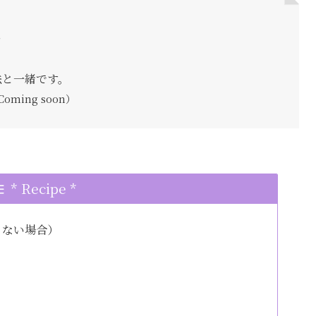
を
法と一緒です。
oming soon）
* Recipe *
くない場合）