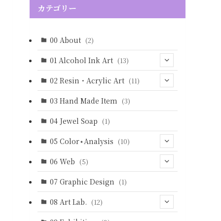
カテゴリー
00 About
(2)
01 Alcohol Ink Art
(13)
(4)
02 Resin・Acrylic Art
(11)
(5)
(3)
03 Hand Made Item
(3)
(2)
(3)
04 Jewel Soap
(1)
(3)
05 Color⋆Analysis
(10)
(9)
06 Web
(5)
(4)
07 Graphic Design
(1)
(5)
08 Art Lab.
(12)