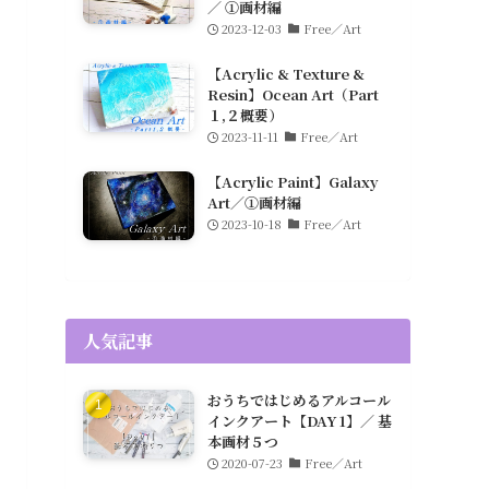
／ ①画材編
2023-12-03
Free／Art
【Acrylic & Texture &
Resin】Ocean Art（Part
１,２概要）
2023-11-11
Free／Art
【Acrylic Paint】Galaxy
Art／①画材編
2023-10-18
Free／Art
人気記事
おうちではじめるアルコール
インクアート【DAY 1】／ 基
本画材５つ
2020-07-23
Free／Art