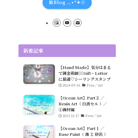
旅Blog .｡⋆*✈∅
新着記事
【Hand Made】気分はまる
で錬金術師🧙‍♀️Gift・Letter
に最適♡シーリングスタンプ
2024-09-16
Free／Art
【Ocean Art】Part２ ／
Resin Art（ 白波セル ）／
①画材編
2023-12-17
Free／Art
【Ocean Art】Part１ ／
Base Paint（ 海 と 砂浜 ）