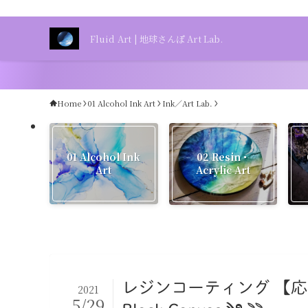
Fluid Art | 地球さんぽ Art Lab.
Home
01 Alcohol Ink Art
Ink／Art Lab.
01 Alcohol Ink
02 Resin・
Art
Acrylic Art
レジンコーティング 【応用編
2021
5/29