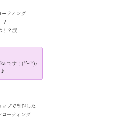
コーティング
！？
は！？涙
ka です！(*’ｰ’*)ﾉ
す♪
ショップで制作した
ンコーティング