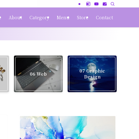
e
About
Category
Menu
Store
Contact
07 Graphic
06 Web
s
Design