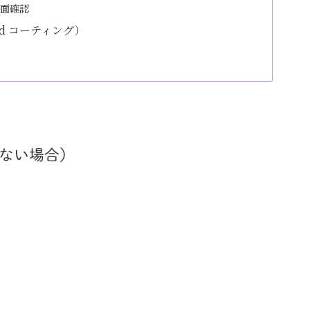
側面確認
d コーティング）
くない場合）
。