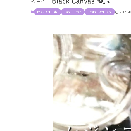
Black Canvas ༄𓈒𓇢
Ink／Art Lab.
Lab／Resin
Resin／Art Lab.
2021-0