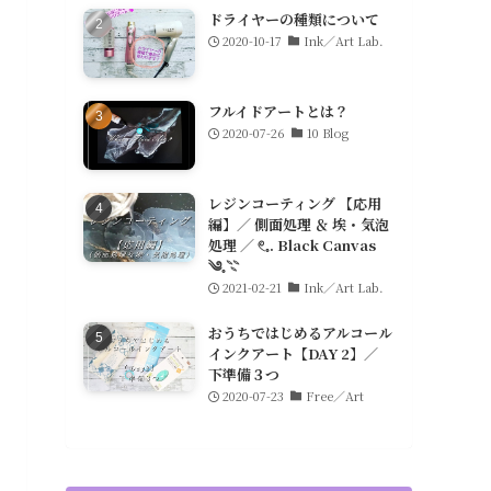
ドライヤーの種類について
2020-10-17
Ink／Art Lab.
フルイドアートとは？
2020-07-26
10 Blog
レジンコーティング 【応用
編】／ 側面処理 ＆ 埃・気泡
処理 ／ 𓏲𓈒. Black Canvas
༄𓈒𓇢
2021-02-21
Ink／Art Lab.
おうちではじめるアルコール
インクアート【DAY 2】／
下準備３つ
2020-07-23
Free／Art