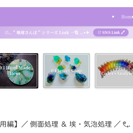
Hom
∅｡. " 地球さんぽ " シリーズ Link 一覧 .｡⋆✈
∅ SNS Link 🔗
05
03 Hand Made
04 Jewel Soap
Color⋆Analysi
Item
】／ 側面処理 ＆ 埃・気泡処理 ／ 𓏲𓈒.