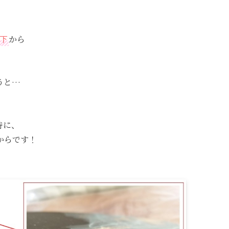
から
下
うと…
時に、
からです！