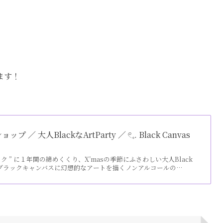
ます！
／ 大人BlackなArtParty ／ 𓏲𓈒. Black Canvas
ック ” に１年間の締めくくり、X’masの季節にふさわしい大人Black
Coolなブラックキャンバスに幻想的なアートを描くノンアルコールの…