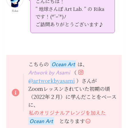
こんにちは！
” 地球さんぽ Art Lab. ” の Rika
𝓡𝓲𝓴𝓪
です！(*’ｰ’*)ﾉ
ご訪問ありがとうございます♪
こちらの
は、
Ocean Art
（
Artwork by Asami
@artworkbyasami
）さんが
Zoomレッスンされていた初期の頃
（2022年２月）に学んだことをベース
に、
私のオリジナルアレンジを加えた
となります
Ocean Art