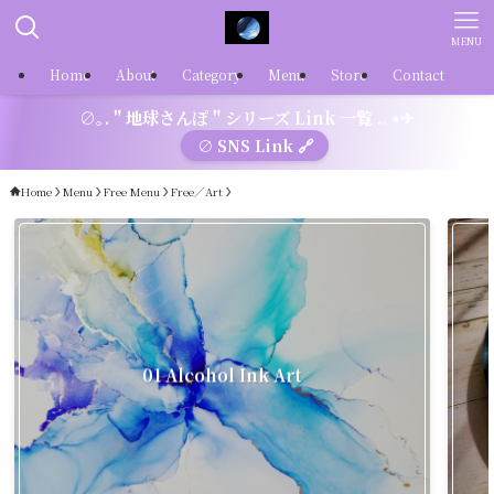
MENU
Home
About
Category
Menu
Store
Contact
∅｡. " 地球さんぽ " シリーズ Link 一覧 .｡⋆✈
∅ SNS Link 🔗
Home
Menu
Free Menu
Free／Art
01 Alcohol Ink Art