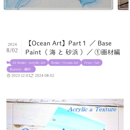
【Ocean Art】Part１ ／ Base
2024
8/02
Paint（ 海 と 砂浜 ）／ ①画材編
02 Resin・Acrylic Art
Resin／Ocean Art
Free／Art
Materie - 画材 -
2023-12-03
2024-08-02