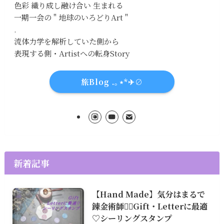
色彩 織り成し融け合い 生まれる
一期一会の " 地球のいろどりArt "
.
流体力学を解析していた側から
表現する側・Artistへの転身Story
旅Blog .｡⋆*✈∅
新着記事
【Hand Made】気分はまるで
錬金術師🧙‍♀️Gift・Letterに最適
♡シーリングスタンプ