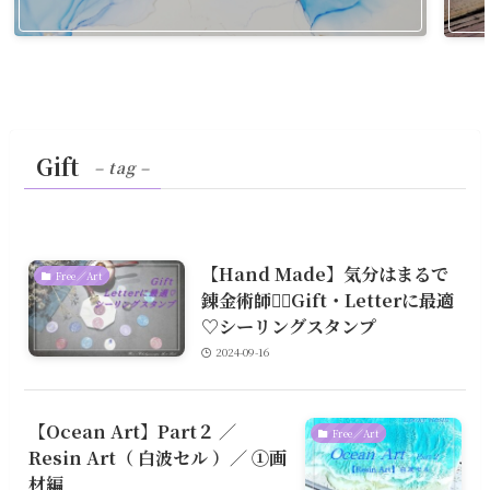
Gift
– tag –
【Hand Made】気分はまるで
Free／Art
錬金術師🧙‍♀️Gift・Letterに最適
♡シーリングスタンプ
2024-09-16
【Ocean Art】Part２ ／
Free／Art
Resin Art（ 白波セル ）／ ①画
材編