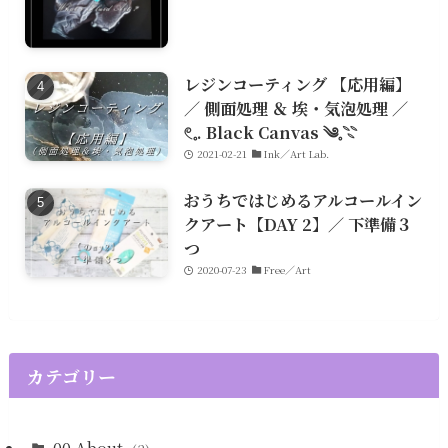
レジンコーティング 【応用編】
／ 側面処理 ＆ 埃・気泡処理 ／
𓏲𓈒. Black Canvas ༄𓈒𓇢
2021-02-21
Ink／Art Lab.
おうちではじめるアルコールイン
クアート【DAY 2】／ 下準備３
つ
2020-07-23
Free／Art
カテゴリー