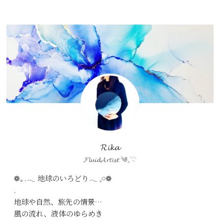
𝓡𝓲𝓴𝓪
𝓕𝓵𝓾𝓲𝓭𝓐𝓻𝓽𝓲𝓼𝓽 ༄𓈒𓇢
❁｡.𓂃 地球のいろどり𓂃 𓈒𓏸❁
.
地球や自然、旅先の情景…
風の流れ、液体のゆらめき