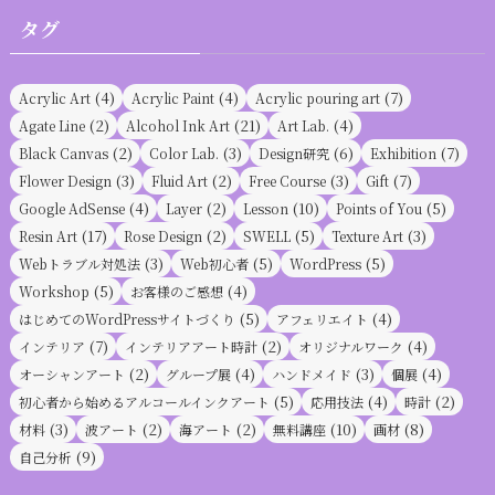
タグ
(4)
(4)
(7)
Acrylic Art
Acrylic Paint
Acrylic pouring art
(2)
(21)
(4)
Agate Line
Alcohol Ink Art
Art Lab.
(2)
(3)
(6)
(7)
Black Canvas
Color Lab.
Design研究
Exhibition
(3)
(2)
(3)
(7)
Flower Design
Fluid Art
Free Course
Gift
(4)
(2)
(10)
(5)
Google AdSense
Layer
Lesson
Points of You
(17)
(2)
(5)
(3)
Resin Art
Rose Design
SWELL
Texture Art
(3)
(5)
(5)
Webトラブル対処法
Web初心者
WordPress
(5)
(4)
Workshop
お客様のご感想
(5)
(4)
はじめてのWordPressサイトづくり
アフェリエイト
(7)
(2)
(4)
インテリア
インテリアアート時計
オリジナルワーク
(2)
(4)
(3)
(4)
オーシャンアート
グループ展
ハンドメイド
個展
(5)
(4)
(2)
初心者から始めるアルコールインクアート
応用技法
時計
(3)
(2)
(2)
(10)
(8)
材料
波アート
海アート
無料講座
画材
(9)
自己分析