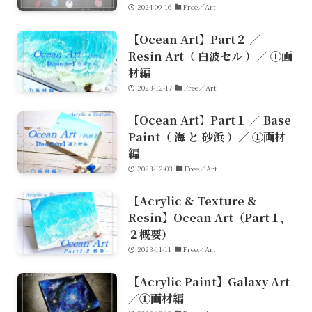
2024-09-16
Free／Art
【Ocean Art】Part２ ／
Resin Art（ 白波セル ）／ ①画
材編
2023-12-17
Free／Art
【Ocean Art】Part１ ／ Base
Paint（ 海 と 砂浜 ）／ ①画材
編
2023-12-03
Free／Art
【Acrylic & Texture &
Resin】Ocean Art（Part１,
２概要）
2023-11-11
Free／Art
【Acrylic Paint】Galaxy Art
／①画材編