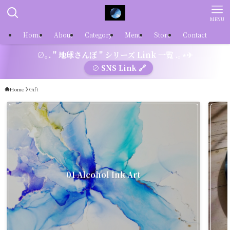
MENU
Home
About
Category
Menu
Store
Contact
∅｡. " 地球さんぽ " シリーズ Link 一覧 .｡⋆✈
∅ SNS Link 🔗
Home
Gift
01 Alcohol Ink Art