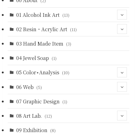
00 About
(2)
01 Alcohol Ink Art
(13)
02 Resin・Acrylic Art
(4)
(11)
(5)
03 Hand Made Item
(3)
(3)
(2)
(3)
04 Jewel Soap
(1)
(3)
05 Color⋆Analysis
(10)
06 Web
(9)
(5)
07 Graphic Design
(4)
(1)
(5)
08 Art Lab.
(12)
09 Exhibition
(7)
(8)