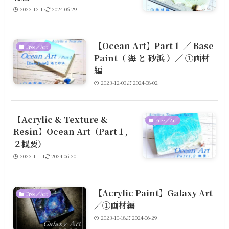
2023-12-17
2024-06-29
【Ocean Art】Part１ ／ Base
Free／Art
Paint（ 海 と 砂浜 ）／ ①画材
編
2023-12-03
2024-08-02
【Acrylic & Texture &
Free／Art
Resin】Ocean Art（Part１,
２概要）
2023-11-11
2024-06-20
【Acrylic Paint】Galaxy Art
Free／Art
／①画材編
2023-10-18
2024-06-29