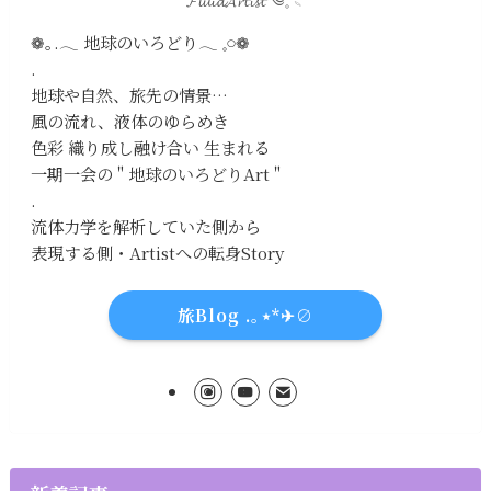
❁｡.𓂃 地球のいろどり𓂃 𓈒𓏸❁
.
地球や自然、旅先の情景…
風の流れ、液体のゆらめき
色彩 織り成し融け合い 生まれる
一期一会の " 地球のいろどりArt "
.
流体力学を解析していた側から
表現する側・Artistへの転身Story
旅Blog .｡⋆*✈∅