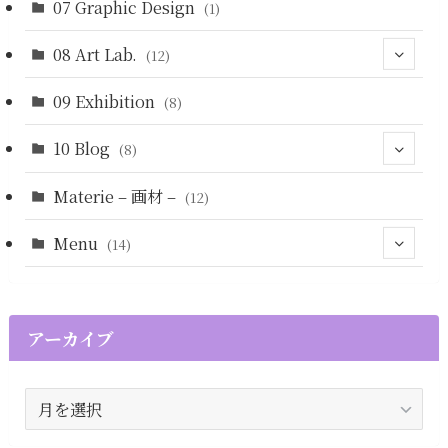
07 Graphic Design
(4)
(1)
(5)
08 Art Lab.
(12)
09 Exhibition
(7)
(8)
(4)
10 Blog
(8)
Materie – 画材 –
(5)
(12)
Menu
(14)
(13)
(1)
(12)
アーカイブ
(1)
ア
ー