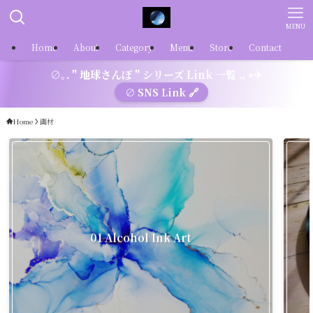
MENU
Home
About
Category
Menu
Store
Contact
∅｡. " 地球さんぽ " シリーズ Link 一覧 .｡⋆✈
∅ SNS Link 🔗
Home
画材
01 Alcohol Ink Art