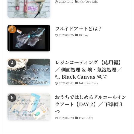
2020-10-17
Ink／Art Lab.
フルイドアートとは？
2020-07-26
10 Blog
レジンコーティング 【応用編】
／ 側面処理 ＆ 埃・気泡処理 ／
𓏲𓈒. Black Canvas ༄𓈒𓇢
2021-02-21
Ink／Art Lab.
おうちではじめるアルコールイン
クアート【DAY 2】／ 下準備３
つ
2020-07-23
Free／Art