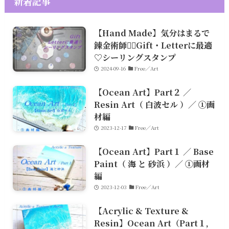
新着記事
【Hand Made】気分はまるで
錬金術師🧙‍♀️Gift・Letterに最適
♡シーリングスタンプ
2024-09-16
Free／Art
【Ocean Art】Part２ ／
Resin Art（ 白波セル ）／ ①画
材編
2023-12-17
Free／Art
【Ocean Art】Part１ ／ Base
Paint（ 海 と 砂浜 ）／ ①画材
編
2023-12-03
Free／Art
【Acrylic & Texture &
Resin】Ocean Art（Part１,