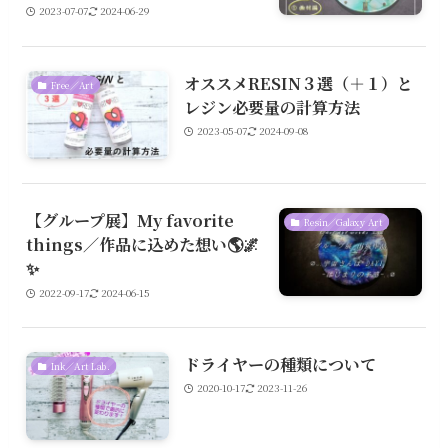
2023-07-07
2024-06-29
オススメRESIN３選（＋１）と
Free／Art
レジン必要量の計算方法
2023-05-07
2024-09-08
【グループ展】My favorite
Resin／Galaxy Art
things／作品に込めた想い🌎🌌
✨
2022-09-17
2024-06-15
ドライヤーの種類について
Ink／Art Lab.
2020-10-17
2023-11-26