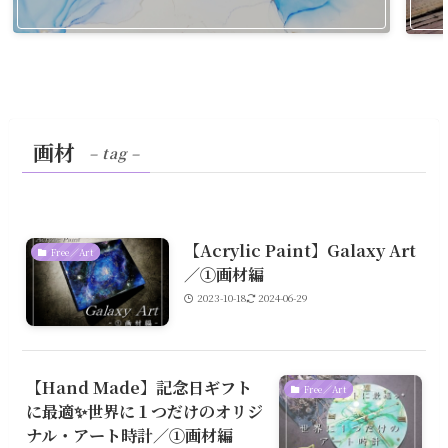
画材
– tag –
【Acrylic Paint】Galaxy Art
Free／Art
／①画材編
2023-10-18
2024-06-29
【Hand Made】記念日ギフト
Free／Art
に最適✨世界に１つだけのオリジ
ナル・アート時計／①画材編