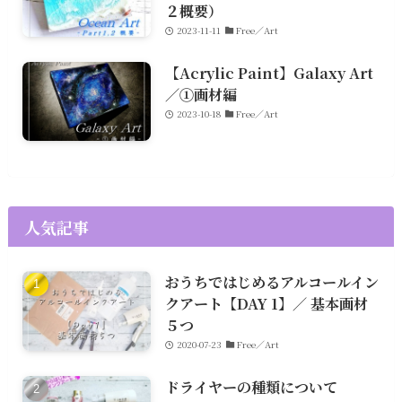
２概要）
2023-11-11
Free／Art
【Acrylic Paint】Galaxy Art
／①画材編
2023-10-18
Free／Art
人気記事
おうちではじめるアルコールイン
クアート【DAY 1】／ 基本画材
５つ
2020-07-23
Free／Art
ドライヤーの種類について