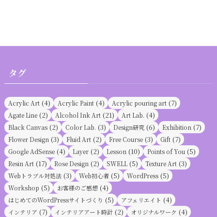
カ
イ
ブ
タグ
(4)
(4)
(7)
Acrylic Art
Acrylic Paint
Acrylic pouring art
(2)
(21)
(4)
Agate Line
Alcohol Ink Art
Art Lab.
(2)
(3)
(6)
(7)
Black Canvas
Color Lab.
Design研究
Exhibition
(3)
(2)
(3)
(7)
Flower Design
Fluid Art
Free Course
Gift
(4)
(2)
(10)
(5)
Google AdSense
Layer
Lesson
Points of You
(17)
(2)
(5)
(3)
Resin Art
Rose Design
SWELL
Texture Art
(3)
(5)
(5)
Webトラブル対処法
Web初心者
WordPress
(5)
(4)
Workshop
お客様のご感想
(5)
(4)
はじめてのWordPressサイトづくり
アフェリエイト
(7)
(2)
(4)
インテリア
インテリアアート時計
オリジナルワーク