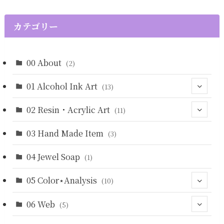
カテゴリー
00 About
(2)
01 Alcohol Ink Art
(13)
02 Resin・Acrylic Art
(4)
(11)
(5)
03 Hand Made Item
(3)
(3)
(2)
(3)
04 Jewel Soap
(1)
(3)
05 Color⋆Analysis
(10)
06 Web
(9)
(5)