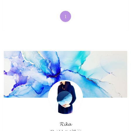
1
𝓡𝓲𝓴𝓪
𝓕𝓵𝓾𝓲𝓭𝓐𝓻𝓽𝓲𝓼𝓽 ༄𓈒𓇢